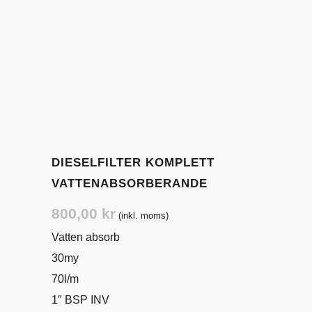
DIESELFILTER KOMPLETT
VATTENABSORBERANDE
800,00
kr
(inkl. moms)
Vatten absorb
30my
70l/m
1″ BSP INV