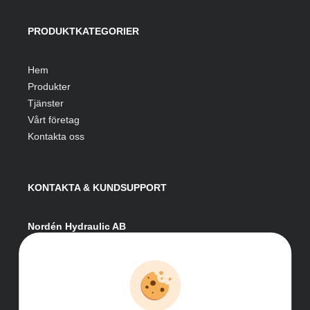
PRODUKTKATEGORIER
Hem
Produkter
Tjänster
Vårt företag
Kontakta oss
KONTAKTA & KUNDSUPPORT
Nordén Hydraulic AB
Hågesta 205
881 41 Sollefteå
Växel:
0620-161 41
E-post:
info@nordenhydraulic.se