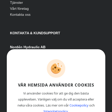
Tjänster
Vårt företag
Kontakta oss
KONTAKTA & KUNDSUPPORT
Nordén Hydraulic AB
Hågesta 205
881 41 Sollefteå
Växel:
0620-161 41
E-post:
info@nordenhydraulic.se
Org-nr: 556531-8424
VÅR HEMSIDA ANVÄNDER COOKIES
Vi använder cookies för att ge dig den bästa
upplevelsen. Vänligen välj om du vill acceptera eller
neka våra cookies. Läs mer om vår
Cookiepolicy
och
Integritetspolicy
.