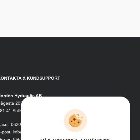
KONTAKTA & KUNDSUPPORT
ordén Hydraulic AB
ågesta 205
81 41 Sollefteå
äxel:
0620-161 41
-post:
info@nordenhydraulic.se
rg-nr: 556531-8424