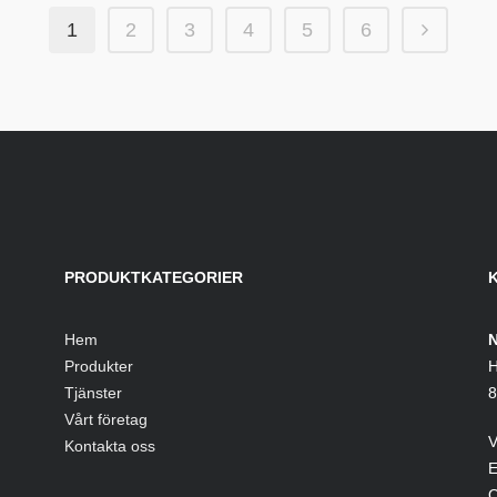
1
2
3
4
5
6
PRODUKTKATEGORIER
Hem
N
Produkter
H
Tjänster
8
Vårt företag
V
Kontakta oss
E
O