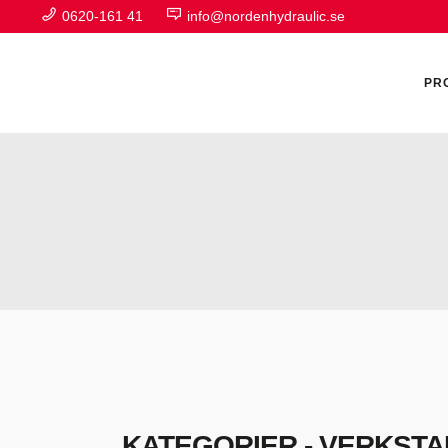
0620-161 41
info@nordenhydraulic.se
PR
A
F
H
H
H
KATEGORIER - VERKSTA