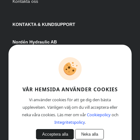
Kontakta oss
KONTAKTA & KUNDSUPPORT
Nordén Hydraulic AB
Hågesta 205
881 41 Sollefteå
Växel:
0620-161 41
E-post:
info@nordenhydraulic.se
Org-nr: 556531-8424
VÅR HEMSIDA ANVÄNDER COOKIES
Vi använder cookies för att ge dig den bästa
upplevelsen. Vänligen välj om du vill acceptera eller
neka våra cookies. Läs mer om vår
Cookiepolicy
och
Integritetspolicy
.
Acceptera alla
Neka alla
© COPYRIGHT
, NORDÉN HYDRAULIC AB