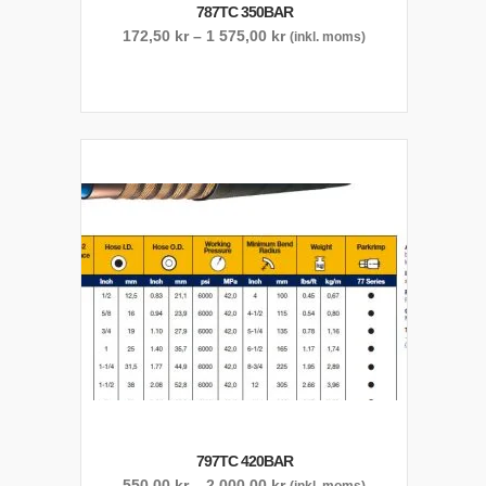
787TC 350BAR
Prisintervall:
172,50
kr
–
1 575,00
kr
(inkl. moms)
172,50 kr
till
1
575,00 kr
797TC 420BAR
Prisintervall:
550,00
kr
–
2 000,00
kr
(inkl. moms)