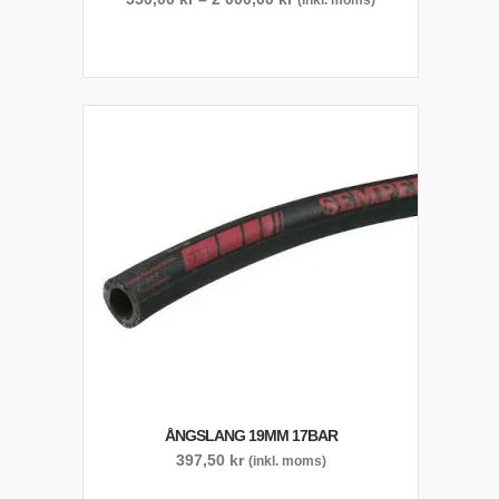
550,00 kr
till
2
000,00 kr
ÅNGSLANG 19MM 17BAR
397,50
kr
(inkl. moms)