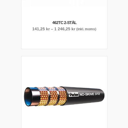
462TC 2-STÅL
Prisintervall:
141,25
kr
–
1 246,25
kr
(inkl. moms)
141,25 kr
till
1
246,25 kr