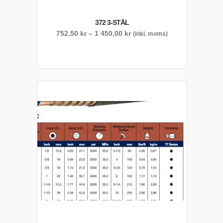
372 3-STÅL
Prisintervall:
752,50
kr
–
1 450,00
kr
(inkl. moms)
752,50 kr
till
1
450,00 kr