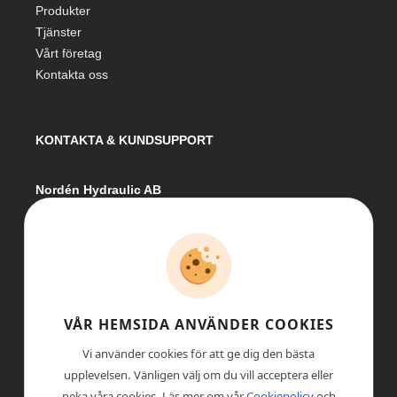
Produkter
Tjänster
Vårt företag
Kontakta oss
KONTAKTA & KUNDSUPPORT
Nordén Hydraulic AB
Hågesta 205
881 41 Sollefteå
Växel:
0620-161 41
E-post:
info@nordenhydraulic.se
Org-nr: 556531-8424
VÅR HEMSIDA ANVÄNDER COOKIES
Vi använder cookies för att ge dig den bästa
upplevelsen. Vänligen välj om du vill acceptera eller
neka våra cookies. Läs mer om vår
Cookiepolicy
och