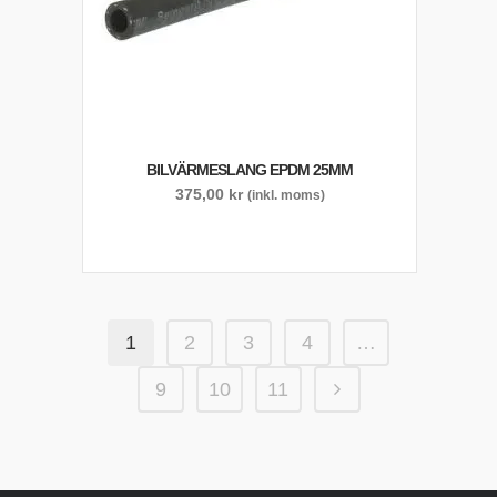
BILVÄRMESLANG EPDM 25MM
375,00
kr
(inkl. moms)
1
2
3
4
…
9
10
11