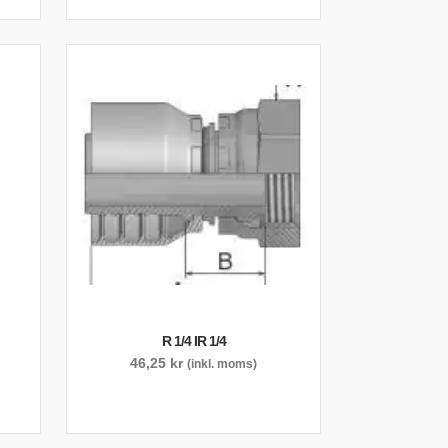
R 1/4 IR 1/4
46,25
kr
(inkl. moms)