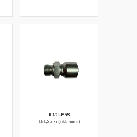
R 1/2 UF 5/8
181,25
kr
(inkl. moms)