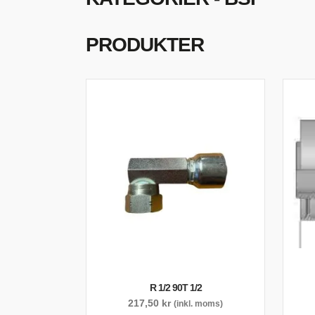
S
O
PRODUKTER
R 1/2 90T 1/2
217,50
kr
(inkl. moms)