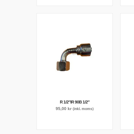
R 1/2″IR 90B 1/2″
95,00
kr
(inkl. moms)