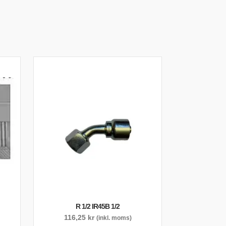
R 1/2 IR45B 1/2
116,25
kr
(inkl. moms)