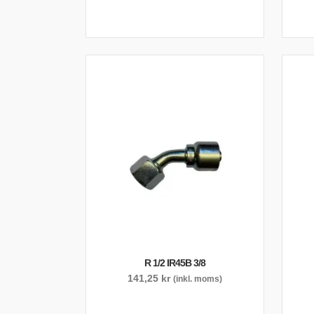
R 1/2 IR45B 3/8
141,25
kr
(inkl. moms)