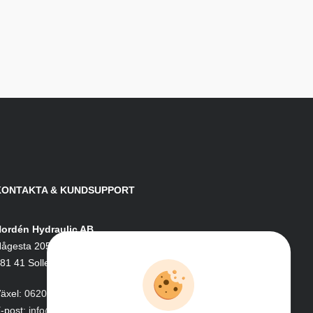
KONTAKTA & KUNDSUPPORT
ordén Hydraulic AB
ågesta 205
81 41 Sollefteå
äxel:
0620-161 41
-post:
info@nordenhydraulic.se