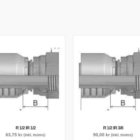
TYRSYSTEM
VENTILER
LJEKYLARE
R 1/2 IR 1/2
R 1/2 IR 3/8
63,75
kr
90,00
kr
(inkl. moms)
(inkl. moms)