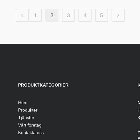
1
2
3
4
5
PRODUKTKATEGORIER
Hem
N
Produkter
H
Tjänster
8
Vårt företag
V
Kontakta oss
E