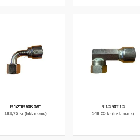
R 1/2″IR 90B 3/8″
R 1/4 90T 1/4
183,75
kr
146,25
kr
(inkl. moms)
(inkl. moms)