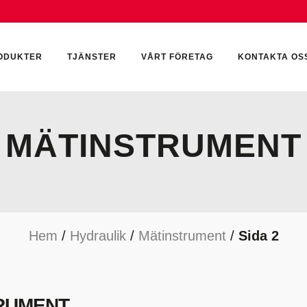
ODUKTER
TJÄNSTER
VÅRT FÖRETAG
KONTAKTA OS
MÄTINSTRUMENT
CKUMULATORER
ELEKTRONIK
KEMI & SMÖRJN
ILTER
HYDRAULCYLINDRAR
KEMI
Hem
/
Hydraulik
/
Mätinstrument
/
Sida 2
YDRAULIKTILLBEHÖR
HYDRAULMOTORER
YDRAULPUMPAR
HYDRAULTANKAR
YDRAULTÄTNINGAR
MÄTINSTRUMENT
TRUMENT