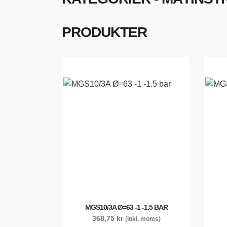
S
O
PRODUKTER
MGS10/3A Ø=63 -1 -1.5 BAR
368,75
kr
(inkl. moms)