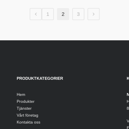
1
2
3
PRODUKTKATEGORIER
Hem
N
Produkter
H
Tjänster
8
Vårt företag
V
Kontakta oss
E