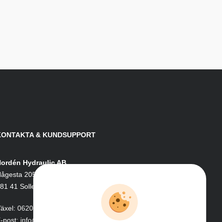
KONTAKTA & KUNDSUPPORT
ordén Hydraulic AB
ågesta 205
81 41 Sollefteå
äxel:
0620-161 41
-post:
info@nordenhydraulic.se