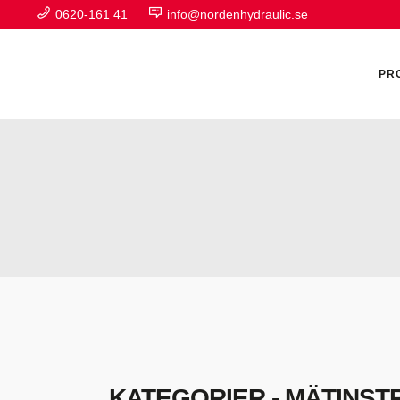
0620-161 41
info@nordenhydraulic.se
PR
A
F
H
H
H
KATEGORIER - MÄTINS