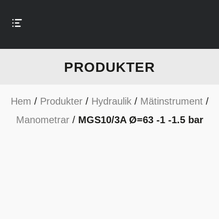
PRODUKTER
Hem
/
Produkter
/
Hydraulik
/
Mätinstrument
/
Manometrar
/
MGS10/3A Ø=63 -1 -1.5 bar