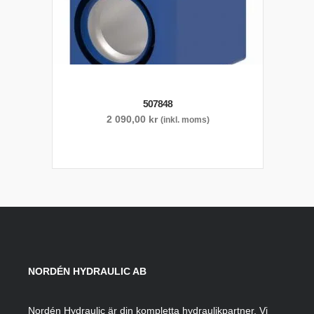
507848
2 090,00
kr
(inkl. moms)
NORDÉN HYDRAULIC AB
Nordén Hydraulic är din kompletta hydraulikpartner. Vi