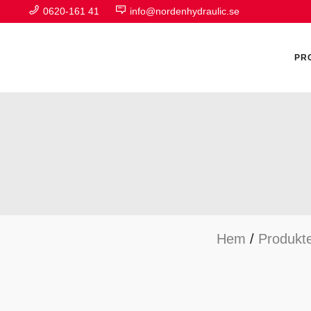
0620-161 41
info@nordenhydraulic.se
PR
A
F
Hem
/
Produkt
H
H
H