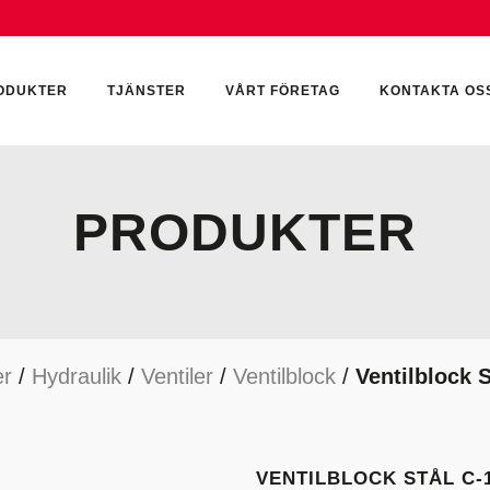
ODUKTER
TJÄNSTER
VÅRT FÖRETAG
KONTAKTA OS
PRODUKTER
CKUMULATORER
ELEKTRONIK
KEMI & SMÖRJN
ILTER
HYDRAULCYLINDRAR
KEMI
er
/
Hydraulik
/
Ventiler
/
Ventilblock
/
Ventilblock S
YDRAULIKTILLBEHÖR
HYDRAULMOTORER
YDRAULPUMPAR
HYDRAULTANKAR
YDRAULTÄTNINGAR
MÄTINSTRUMENT
VENTILBLOCK STÅL C-1