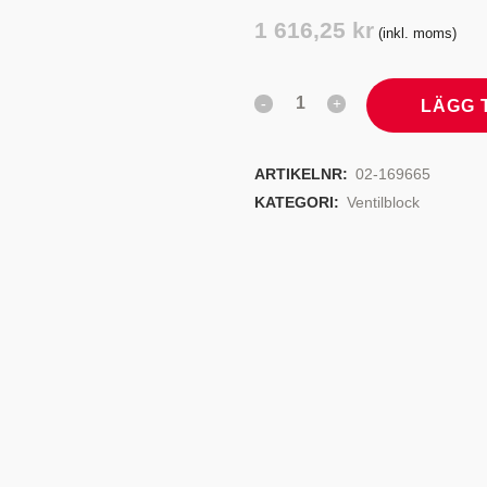
TYRSYSTEM
VENTILER
1 616,25
kr
(inkl. moms)
LJEKYLARE
LÄGG 
ARTIKELNR:
02-169665
KATEGORI:
Ventilblock