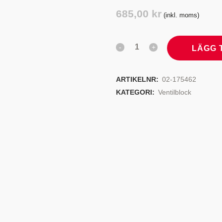
TYRSYSTEM
VENTILER
685,00
kr
(inkl. moms)
LJEKYLARE
LÄGG 
ARTIKELNR:
02-175462
KATEGORI:
Ventilblock