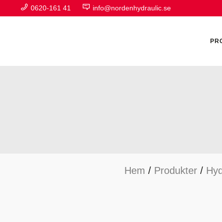
0620-161 41
info@nordenhydraulic.se
PR
A
F
Hem
/
Produkter
/
Hyd
H
H
H