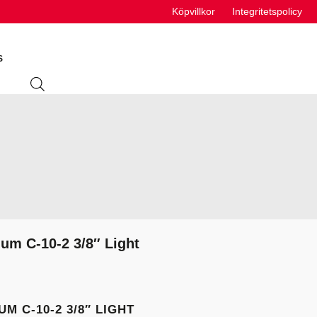
Köpvillkor
Integritetspolicy
S
ING
ABSORBENTER
R
VÄTSKEUTRUSTNING
S
ium C-10-2 3/8″ Light
VÄTSKOR
K
M C-10-2 3/8″ LIGHT