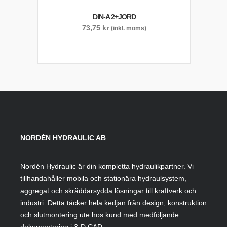
DIN-A 2+JORD
73,75
kr
(inkl. moms)
NORDÉN HYDRAULIC AB
Nordén Hydraulic är din kompletta hydraulikpartner. Vi
tillhandahåller mobila och stationära hydraulsystem,
aggregat och skräddarsydda lösningar till kraftverk och
industri. Detta täcker hela kedjan från design, konstruktion
och slutmontering ute hos kund med medföljande
dokumentering i 3-D CAD.