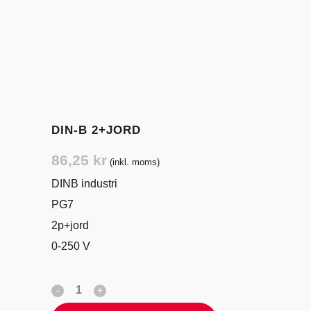
DIN-B 2+JORD
86,25
kr
(inkl. moms)
DINB industri
PG7
2p+jord
0-250 V