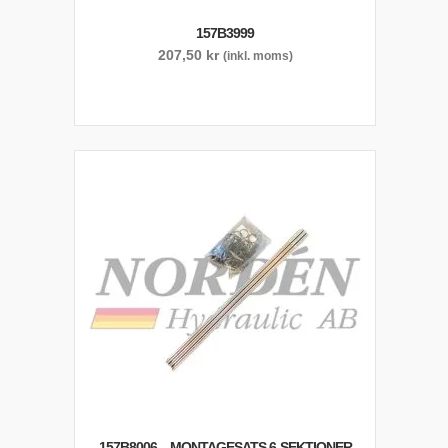
157B3999
207,50
kr
(inkl. moms)
157B8006 – MONTAGESATS 6-SEKTIONER