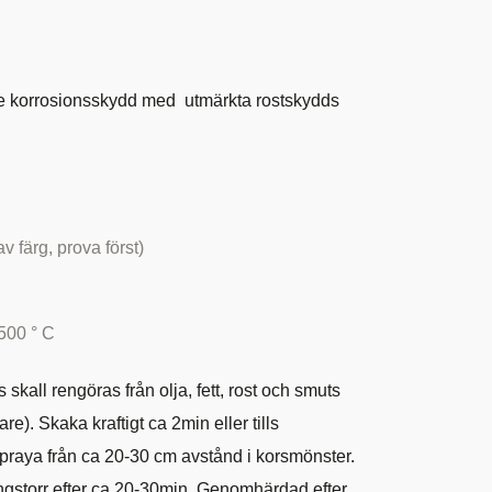
e korrosionsskydd med utmärkta rostskydds
 färg, prova först)
 500 ° C
kall rengöras från olja, fett, rost och smuts
). Skaka kraftigt ca 2min eller tills
Spraya från ca 20-30 cm avstånd i korsmönster.
ringstorr efter ca 20-30min. Genomhärdad efter