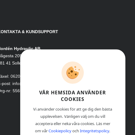
KONTAKTA & KUNDSUPPORT
ordén Hydraulic AB
ågesta 205
81 41 Sollefteå
äxel:
0620-161 41
-post:
info@nordenhydraulic.se
rg-nr: 556531-8424
VÅR HEMSIDA ANVÄNDER
COOKIES
Vi använder cookies för att ge dig den bästa
upplevelsen. Vänligen välj om du vill
acceptera eller neka våra cookies. Läs mer
om vår
Cookiepolicy
och
Integritetspolicy
.