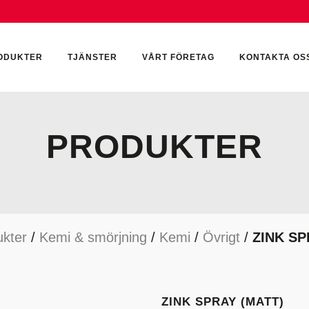
ODUKTER
TJÄNSTER
VÅRT FÖRETAG
KONTAKTA OS
PRODUKTER
CKUMULATORER
ELEKTRONIK
KEMI & SMÖRJN
ILTER
HYDRAULCYLINDRAR
KEMI
kter
/
Kemi & smörjning
/
Kemi
/
Övrigt
/
ZINK SP
YDRAULIKTILLBEHÖR
HYDRAULMOTORER
YDRAULPUMPAR
HYDRAULTANKAR
YDRAULTÄTNINGAR
MÄTINSTRUMENT
ZINK SPRAY (MATT)