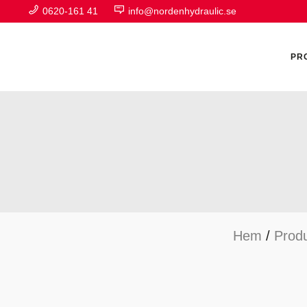
0620-161 41
info@nordenhydraulic.se
PR
A
F
Hem
/
Produ
H
H
H