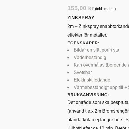
TYRSYSTEM
VENTILER
155,00
kr
(inkl. moms)
LJEKYLARE
ZINKSPRAY
2m – Zinkspray snabbtorkand
effekter för metaller.
EGENSKAPER:
Bildar en slät porfri yta
Väderbeständig
Kan övermålas (beroende av
Svetsbar
Elektriskt ledande
Värmebeständigt upp till +
BRUKSANVISNING:
Det område som ska besprutas s
(använd t.e.x 2m Bromsrengörare
blandarkulan ej längre hörs. 
Klibbfri efter ca 10 min. Berö