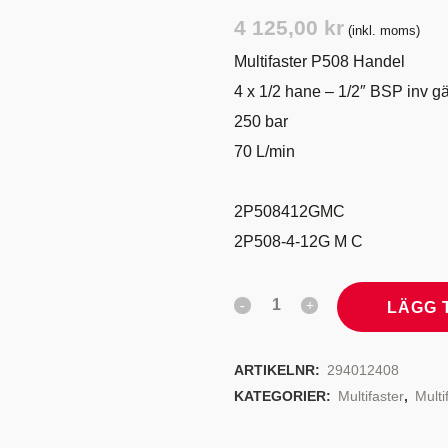
TYRSYSTEM
VENTILER
4 125,00
kr
(inkl. moms)
LJEKYLARE
Multifaster P508 Handel
4 x 1/2 hane – 1/2″ BSP inv g
250 bar
70 L/min
2P508412GMC
2P508-4-12G M C
LÄGG 
ARTIKELNR:
294012408
KATEGORIER:
Multifaster
,
Multi