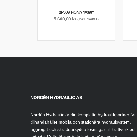
2P506 HONA 4×3/8″
5 600,00
kr
(inkl. moms)
NORDÉN HYDRAULIC AB
Nordén Hydraulic är din kompletta hydraulikpartner. Vi
tillhandahåller mobila och stationära hydraulsystem,
aggregat och skräddarsydda lösningar till kraftverk och
industri. Detta täcker hela kedjan från design,