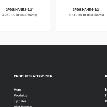
3P208 HANE 2×1/2″
3P508 HANE 4×1/2″
3 250,00
kr
4 812,50
kr
(inkl. moms)
(inkl. moms)
PRODUKTKATEGORIER
Hem
N
Produkter
H
Tjänster
8
Vårt företag