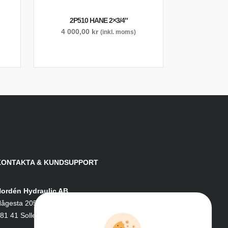
2P510 HANE 2×3/4″
4 000,00
kr
(inkl. moms)
KONTAKTA & KUNDSUPPORT
ordén Hydraulic AB
ågesta 205
81 41 Sollefteå