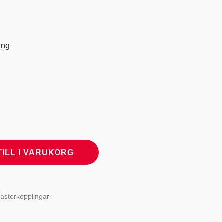
äng
TILL I VARUKORG
fasterkopplingar