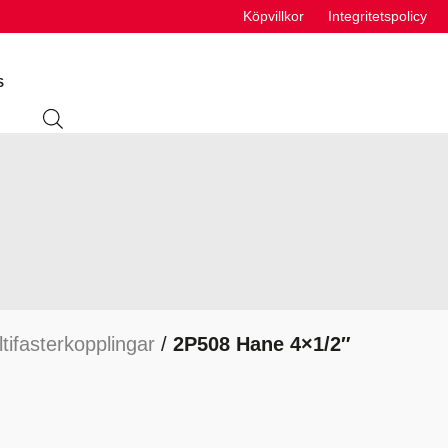
Köpvillkor
Integritetspolicy
S
ING
ABSORBENTER
R
VÄTSKEUTRUSTNING
S
tifasterkopplingar
/
2P508 Hane 4×1/2″
VÄTSKOR
K