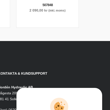
507848
2 090,00
kr
(inkl. moms)
KONTAKTA & KUNDSUPPORT
ordén Hydraulic AB
ågesta 205
81 41 Sollefteå
äxel:
0620-161 41