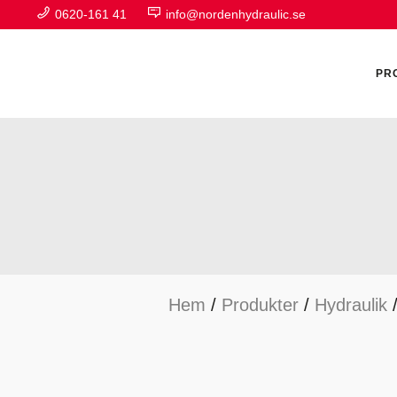
0620-161 41
info@nordenhydraulic.se
PR
A
F
Hem
/
Produkter
/
Hydraulik
H
H
H