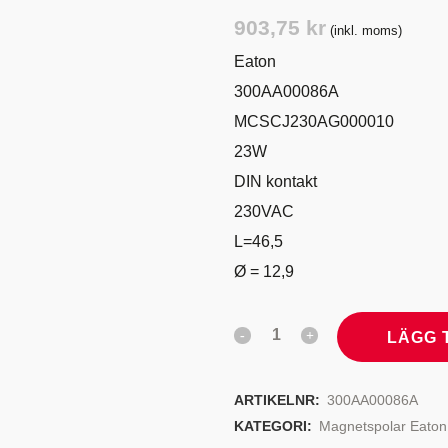
TYRSYSTEM
VENTILER
903,75
kr
(inkl. moms)
LJEKYLARE
Eaton
300AA00086A
MCSCJ230AG000010
23W
DIN kontakt
230VAC
L=46,5
Ø = 12,9
LÄGG 
ARTIKELNR:
300AA00086A
KATEGORI:
Magnetspolar Eaton