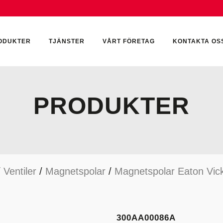
ODUKTER
TJÄNSTER
VÅRT FÖRETAG
KONTAKTA OS
PRODUKTER
CKUMULATORER
ELEKTRONIK
KEMI & SMÖRJN
ILTER
HYDRAULCYLINDRAR
KEMI
/
Ventiler
/
Magnetspolar
/
Magnetspolar Eaton Vic
YDRAULIKTILLBEHÖR
HYDRAULMOTORER
YDRAULPUMPAR
HYDRAULTANKAR
YDRAULTÄTNINGAR
MÄTINSTRUMENT
300AA00086A