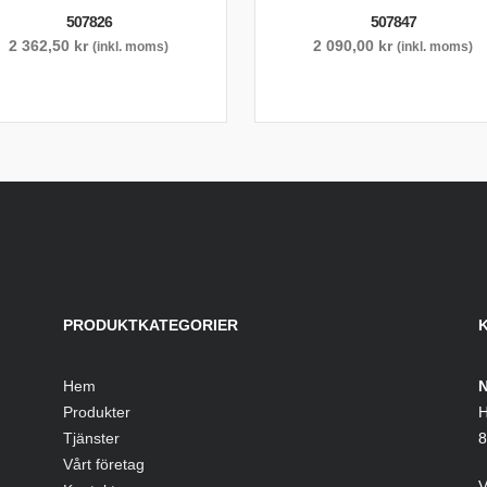
507826
507847
2 362,50
kr
2 090,00
kr
(inkl. moms)
(inkl. moms)
PRODUKTKATEGORIER
Hem
N
Produkter
H
Tjänster
8
Vårt företag
V