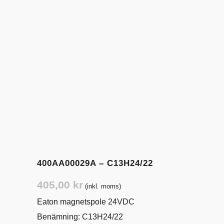
400AA00029A – C13H24/22
405,00
kr
(inkl. moms)
Eaton magnetspole 24VDC
Benämning: C13H24/22