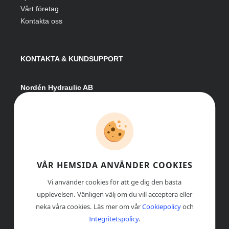
Vårt företag
Kontakta oss
KONTAKTA & KUNDSUPPORT
Nordén Hydraulic AB
Hågesta 205
881 41 Sollefteå
Växel:
0620-161 41
E-post:
info@nordenhydraulic.se
Org-nr: 556531-8424
VÅR HEMSIDA ANVÄNDER COOKIES
Vi använder cookies för att ge dig den bästa
upplevelsen. Vänligen välj om du vill acceptera eller
neka våra cookies. Läs mer om vår
Cookiepolicy
och
Integritetspolicy
.