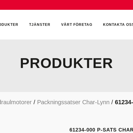
ODUKTER
TJÄNSTER
VÅRT FÖRETAG
KONTAKTA OS
PRODUKTER
CKUMULATORER
ELEKTRONIK
KEMI & SMÖRJN
ILTER
HYDRAULCYLINDRAR
KEMI
raulmotorer
/
Packningssatser Char-Lynn
/
61234
YDRAULIKTILLBEHÖR
HYDRAULMOTORER
YDRAULPUMPAR
HYDRAULTANKAR
YDRAULTÄTNINGAR
MÄTINSTRUMENT
61234-000 P-SATS CHA