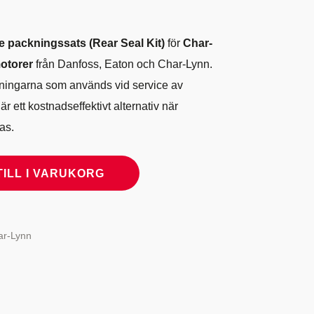
e packningssats (Rear Seal Kit)
för
Char-
otorer
från Danfoss, Eaton och Char-Lynn.
tningarna som används vid service av
r ett kostnadseffektivt alternativ när
as.
TILL I VARUKORG
ar-Lynn