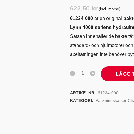
TYRSYSTEM
VENTILER
622,50
kr
(inkl. moms)
LJEKYLARE
61234-000
är en original
bakr
Lynn 4000-seriens hydraulm
Satsen innehåller de bakre tä
standard- och hjulmotorer och ä
axeltätningen inte behöver byt
LÄGG 
ARTIKELNR:
61234-000
KATEGORI:
Packningssatser Ch