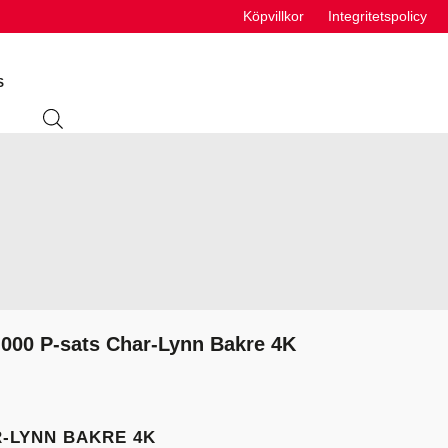
Köpvillkor
Integritetspolicy
S
ING
ABSORBENTER
R
VÄTSKEUTRUSTNING
S
-000 P-sats Char-Lynn Bakre 4K
VÄTSKOR
K
R-LYNN BAKRE 4K