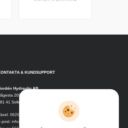
KONTAKTA & KUNDSUPPORT
ordén Hydraulic AB
ågesta 205
81 41 Sollefteå
äxel:
0620-161 41
-post:
info@nordenhydraulic.se