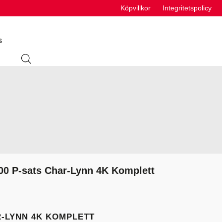
Köpvillkor
Integritetspolicy
S
ING
ABSORBENTER
R
VÄTSKEUTRUSTNING
S
00 P-sats Char-Lynn 4K Komplett
VÄTSKOR
K
R-LYNN 4K KOMPLETT