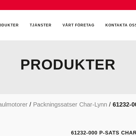
ODUKTER
TJÄNSTER
VÅRT FÖRETAG
KONTAKTA OS
PRODUKTER
CKUMULATORER
ELEKTRONIK
KEMI & SMÖRJN
ILTER
HYDRAULCYLINDRAR
KEMI
aulmotorer
/
Packningssatser Char-Lynn
/
61232-0
YDRAULIKTILLBEHÖR
HYDRAULMOTORER
YDRAULPUMPAR
HYDRAULTANKAR
YDRAULTÄTNINGAR
MÄTINSTRUMENT
61232-000 P-SATS CHA