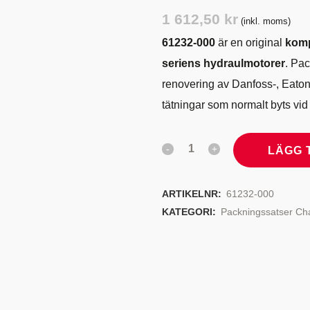
TYRSYSTEM
VENTILER
1 612,50
kr
(inkl. moms)
LJEKYLARE
61232-000
är en original
komp
seriens hydraulmotorer
. Pa
renovering av Danfoss-, Eaton
tätningar som normalt byts vid
LÄGG 
ARTIKELNR:
61232-000
KATEGORI:
Packningssatser Ch