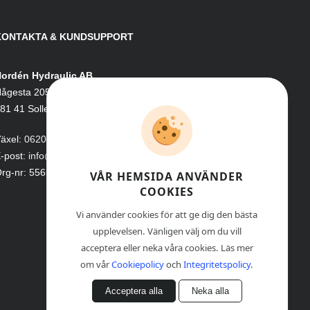
KONTAKTA & KUNDSUPPORT
ordén Hydraulic AB
ågesta 205
81 41 Sollefteå
äxel:
0620-161 41
-post:
info@nordenhydraulic.se
rg-nr: 556531-8424
VÅR HEMSIDA ANVÄNDER
COOKIES
Vi använder cookies för att ge dig den bästa
upplevelsen. Vänligen välj om du vill
acceptera eller neka våra cookies. Läs mer
om vår
Cookiepolicy
och
Integritetspolicy
.
Acceptera alla
Neka alla