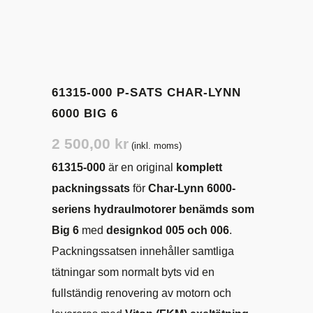
61315-000 P-SATS CHAR-LYNN
6000 BIG 6
2 500,00
kr
(inkl. moms)
61315-000
är en original
komplett
packningssats
för
Char-Lynn 6000-
seriens hydraulmotorer benämds som
Big 6
med
designkod 005 och 006
.
Packningssatsen innehåller samtliga
tätningar som normalt byts vid en
fullständig renovering av motorn och