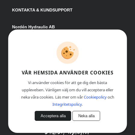
KONTAKTA & KUNDSUPPORT
Nordén Hydraulic AB
Hågesta 205
881 41 Sollefteå
Växel:
0620-161 41
E-post:
info@nordenhydraulic.se
Org-nr: 556531-8424
VÅR HEMSIDA ANVÄNDER COOKIES
Vi använder cookies för att ge dig den bästa
upplevelsen. Vänligen välj om du vill acceptera eller
neka våra cookies. Läs mer om vår
Cookiepolicy
och
Integritetspolicy
.
Acceptera alla
Neka alla
© COPYRIGHT
, NORDÉN HYDRAULIC AB