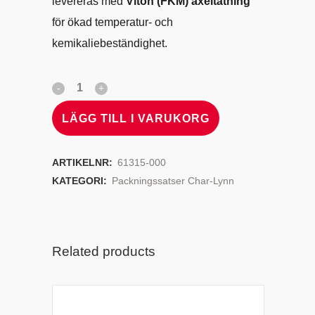
levereras med
Viton (FKM) axeltätning
för ökad temperatur- och
kemikaliebeständighet.
LÄGG TILL I VARUKORG
ARTIKELNR:
61315-000
KATEGORI:
Packningssatser Char-Lynn
Related products