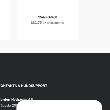
SV4-8-O-0-00
863,75
kr
(inkl. moms)
KONTAKTA & KUNDSUPPORT
ordén Hydraulic AB
ågesta 205