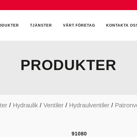
ODUKTER
TJÄNSTER
VÅRT FÖRETAG
KONTAKTA OS
PRODUKTER
CKUMULATORER
ELEKTRONIK
KEMI & SMÖRJN
ILTER
HYDRAULCYLINDRAR
KEMI
ter
/
Hydraulik
/
Ventiler
/
Hydraulventiler
/
Patronve
YDRAULIKTILLBEHÖR
HYDRAULMOTORER
YDRAULPUMPAR
HYDRAULTANKAR
YDRAULTÄTNINGAR
MÄTINSTRUMENT
91080