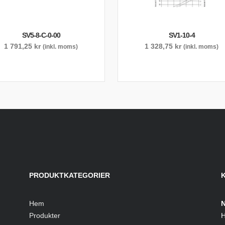
SV5-8-C-0-00
SV1-10-4
1 791,25
kr
1 328,75
kr
(inkl. moms)
(inkl. moms)
PRODUKTKATEGORIER
Hem
N
Produkter
H