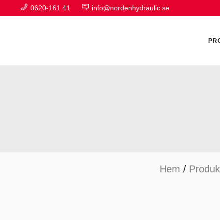
0620-161 41
info@nordenhydraulic.se
PR
A
F
Hem
/
Produk
H
H
H