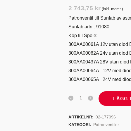
TYRSYSTEM
VENTILER
2 743,75
kr
(inkl. moms)
LJEKYLARE
Patronventil till Sunfab avlast
Sunfab artnr: 91080
Köp till Spole:
300AA00061A 12v utan diod 
300AA00062A 24v utan diod 
300AA00437A 28V utan diod 
300AA00064A 12V med diod
300AA00065A 24V med diod
LÄGG 
ARTIKELNR:
02-177096
KATEGORI:
Patronventiler