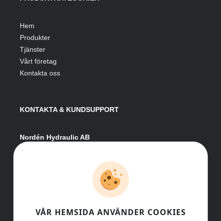
Hem
Produkter
Tjänster
Vårt företag
Kontakta oss
KONTAKTA & KUNDSUPPORT
Nordén Hydraulic AB
Hågesta 205
881 41 Sollefteå
Växel:
0620-161 41
E-post:
info@nordenhydraulic.se
Org-nr: 556531-8424
VÅR HEMSIDA ANVÄNDER COOKIES