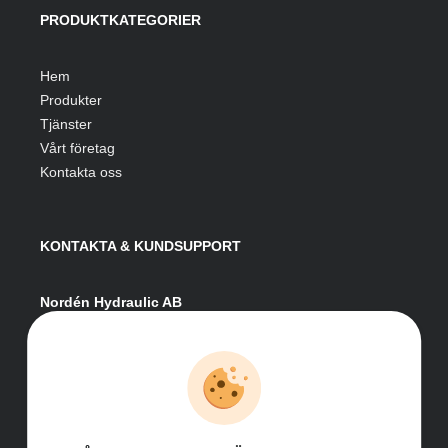
PRODUKTKATEGORIER
Hem
Produkter
Tjänster
Vårt företag
Kontakta oss
KONTAKTA & KUNDSUPPORT
Nordén Hydraulic AB
Hågesta 205
881 41 Sollefteå
Växel:
0620-161 41
E-post:
info@nordenhydraulic.se
Org-nr: 556531-8424