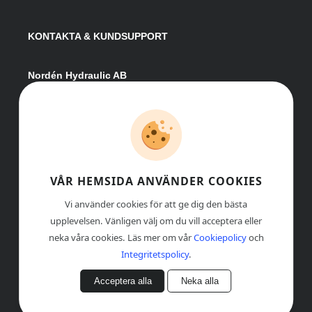
KONTAKTA & KUNDSUPPORT
Nordén Hydraulic AB
Hågesta 205
881 41 Sollefteå
Växel:
0620-161 41
E-post:
info@nordenhydraulic.se
Org-nr: 556531-8424
VÅR HEMSIDA ANVÄNDER COOKIES
Vi använder cookies för att ge dig den bästa
upplevelsen. Vänligen välj om du vill acceptera eller
neka våra cookies. Läs mer om vår
Cookiepolicy
och
Integritetspolicy
.
Acceptera alla
Neka alla
© COPYRIGHT
, NORDÉN HYDRAULIC AB