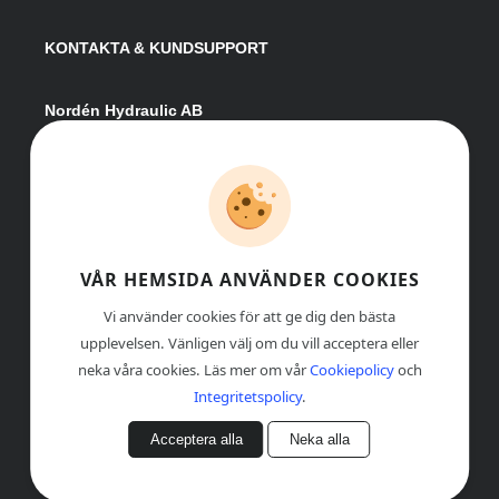
KONTAKTA & KUNDSUPPORT
Nordén Hydraulic AB
Hågesta 205
881 41 Sollefteå
Växel:
0620-161 41
E-post:
info@nordenhydraulic.se
Org-nr: 556531-8424
VÅR HEMSIDA ANVÄNDER COOKIES
Vi använder cookies för att ge dig den bästa
upplevelsen. Vänligen välj om du vill acceptera eller
neka våra cookies. Läs mer om vår
Cookiepolicy
och
Integritetspolicy
.
Acceptera alla
Neka alla
© COPYRIGHT
, NORDÉN HYDRAULIC AB