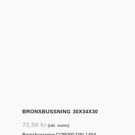
BRONSBUSSNING 30X34X30
72,50
kr
(inkl. moms)
Bronsbussning COB090 DIN 1494