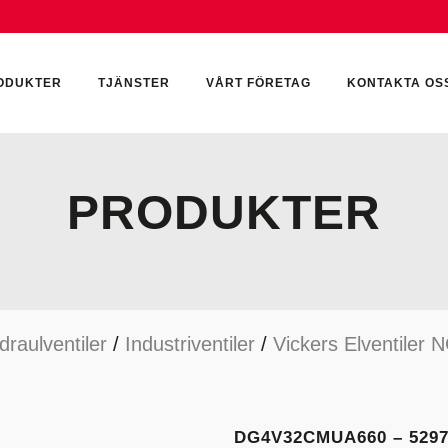
ODUKTER
TJÄNSTER
VÅRT FÖRETAG
KONTAKTA OS
PRODUKTER
CKUMULATORER
ELEKTRONIK
KEMI & SMÖRJN
ILTER
HYDRAULCYLINDRAR
KEMI
draulventiler
/
Industriventiler
/
Vickers Elventiler 
YDRAULIKTILLBEHÖR
HYDRAULMOTORER
YDRAULPUMPAR
HYDRAULTANKAR
YDRAULTÄTNINGAR
MÄTINSTRUMENT
DG4V32CMUA660 – 5297