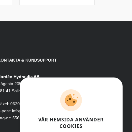
KONTAKTA & KUNDSUPPORT
ordén Hydraulic AB
ågesta 205
81 41 Sollefteå
äxel:
0620-161 41
-post:
info@nordenhydraulic.se
rg-nr: 556531-8424
VÅR HEMSIDA ANVÄNDER
COOKIES