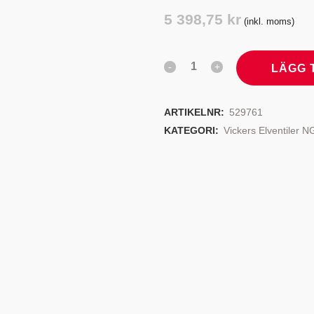
TYRSYSTEM
VENTILER
5 398,75
kr
(inkl. moms)
LJEKYLARE
LÄGG 
ARTIKELNR:
529761
KATEGORI:
Vickers Elventiler 