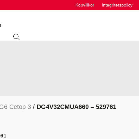
Köpvillkor
Integritetspolicy
S
ING
ABSORBENTER
R
VÄTSKEUTRUSTNING
S
NG6 Cetop 3
/
DG4V32CMUA660 – 529761
VÄTSKOR
K
61