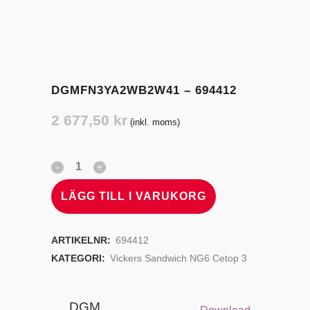
DGMFN3YA2WB2W41 – 694412
2 677,50
kr
(inkl. moms)
LÄGG TILL I VARUKORG
ARTIKELNR:
694412
KATEGORI:
Vickers Sandwich NG6 Cetop 3
DGM