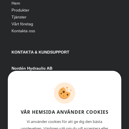
Hem
Produkter
Tjänster
Vårt företag
Kontakta oss
KONTAKTA & KUNDSUPPORT
Nordén Hydraulic AB
Hågesta 205
881 41 Sollefteå
Växel:
0620-161 41
E-post:
info@nordenhydraulic.se
Org-nr: 556531-8424
VÅR HEMSIDA ANVÄNDER COOKIES
Vi använder cookies för att ge dig den bästa
upplevelsen. Vänligen välj om du vill acceptera eller