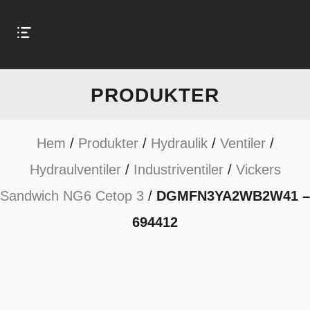
PRODUKTER
Hem
/
Produkter
/
Hydraulik
/
Ventiler
/
Hydraulventiler
/
Industriventiler
/
Vickers
Sandwich NG6 Cetop 3
/
DGMFN3YA2WB2W41 –
694412