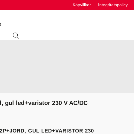
Köpvillkor
Integritetspolicy
S
ING
ABSORBENTER
R
VÄTSKEUTRUSTNING
S
, gul led+varistor 230 V AC/DC
VÄTSKOR
K
 2P+JORD, GUL LED+VARISTOR 230