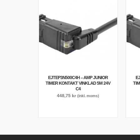
EJTEP3N500C4H – AMP JUNIOR
E
TIMER KONTAKT VINKLAD 5M 24V
TI
C4
448,75
kr
(inkl. moms)