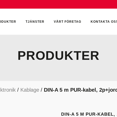
ODUKTER
TJÄNSTER
VÅRT FÖRETAG
KONTAKTA OS
PRODUKTER
CKUMULATORER
ELEKTRONIK
KEMI & SMÖRJN
ILTER
HYDRAULCYLINDRAR
KEMI
ktronik
/
Kablage
/
DIN-A 5 m PUR-kabel, 2p+jord
YDRAULIKTILLBEHÖR
HYDRAULMOTORER
YDRAULPUMPAR
HYDRAULTANKAR
YDRAULTÄTNINGAR
MÄTINSTRUMENT
DIN-A 5 M PUR-KABEL,