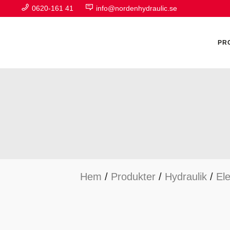
0620-161 41
info@nordenhydraulic.se
PR
A
F
Hem
/
Produkter
/
Hydraulik
/
Ele
H
H
H