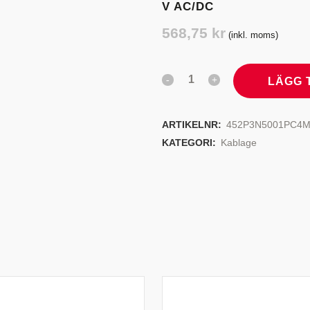
V AC/DC
TYRSYSTEM
VENTILER
568,75
kr
(inkl. moms)
LJEKYLARE
LÄGG 
ARTIKELNR:
452P3N5001PC4
KATEGORI:
Kablage