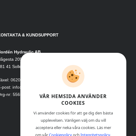
KONTAKTA & KUNDSUPPORT
ordén Hydraulic AB
ågesta 205
81 41 Sollefteå
äxel:
0620-161 41
-post:
info@nordenhydraulic.se
rg-nr: 556531-8424
VÅR HEMSIDA ANVÄNDER
COOKIES
Vi använder cookies för att ge dig den bästa
upplevelsen. Vänligen välj om du vill
acceptera eller neka våra cookies. Läs mer
om vår
Cookiepolicy
och
Integritetspolicy
.