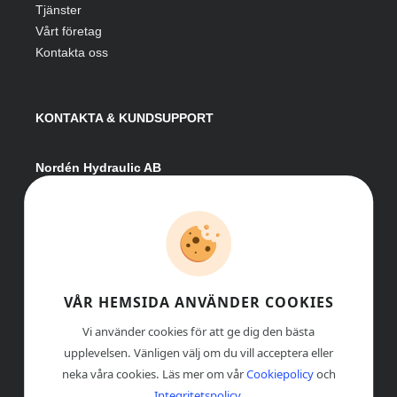
Tjänster
Vårt företag
Kontakta oss
KONTAKTA & KUNDSUPPORT
Nordén Hydraulic AB
Hågesta 205
881 41 Sollefteå
Växel:
0620-161 41
E-post:
info@nordenhydraulic.se
Org-nr: 556531-8424
VÅR HEMSIDA ANVÄNDER COOKIES
Vi använder cookies för att ge dig den bästa
upplevelsen. Vänligen välj om du vill acceptera eller
neka våra cookies. Läs mer om vår
Cookiepolicy
och
Integritetspolicy
.