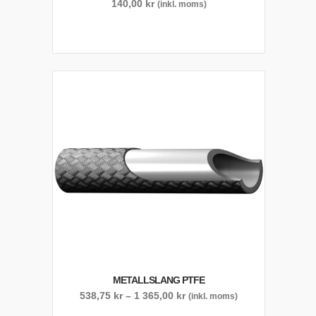
140,00
kr
(inkl. moms)
METALLSLANG PTFE
Prisintervall:
538,75
kr
–
1 365,00
kr
(inkl. moms)
538,75 kr