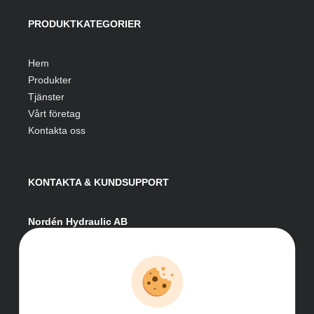
PRODUKTKATEGORIER
Hem
Produkter
Tjänster
Vårt företag
Kontakta oss
KONTAKTA & KUNDSUPPORT
Nordén Hydraulic AB
Hågesta 205
881 41 Sollefteå
Växel:
0620-161 41
E-post:
info@nordenhydraulic.se