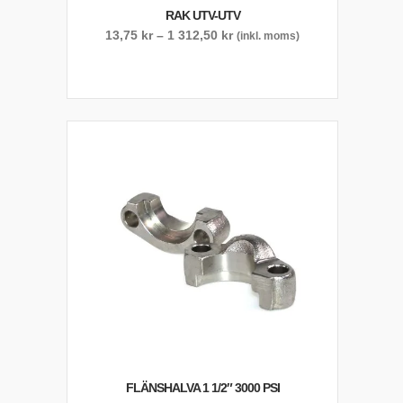
RAK UTV-UTV
Prisintervall:
13,75
kr
–
1 312,50
kr
(inkl. moms)
13,75 kr
till
1
312,50 kr
FLÄNSHALVA 1 1/2″ 3000 PSI