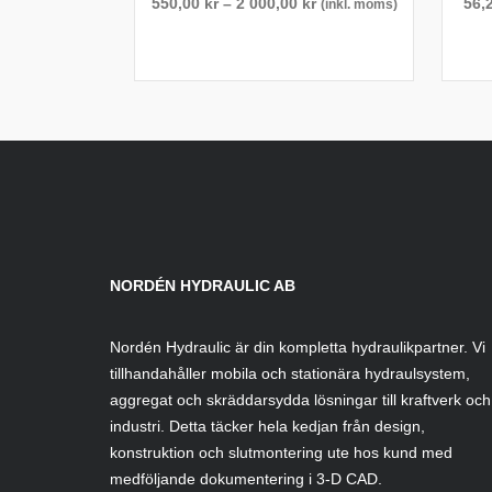
Prisintervall:
550,00
kr
–
2 000,00
kr
56,
(inkl. moms)
550,00 kr
till
2
000,00 kr
NORDÉN HYDRAULIC AB
Nordén Hydraulic är din kompletta hydraulikpartner. Vi
tillhandahåller mobila och stationära hydraulsystem,
aggregat och skräddarsydda lösningar till kraftverk och
industri. Detta täcker hela kedjan från design,
konstruktion och slutmontering ute hos kund med
medföljande dokumentering i 3-D CAD.