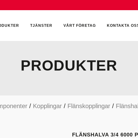
ODUKTER
TJÄNSTER
VÅRT FÖRETAG
KONTAKTA OS
PRODUKTER
CKUMULATORER
ELEKTRONIK
KEMI & SMÖRJN
ILTER
HYDRAULCYLINDRAR
KEMI
mponenter
/
Kopplingar
/
Flänskopplingar
/
Flänsha
YDRAULIKTILLBEHÖR
HYDRAULMOTORER
YDRAULPUMPAR
HYDRAULTANKAR
YDRAULTÄTNINGAR
MÄTINSTRUMENT
FLÄNSHALVA 3/4 6000 P