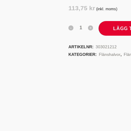
TYRSYSTEM
VENTILER
113,75
kr
(inkl. moms)
LJEKYLARE
LÄGG 
ARTIKELNR:
303021212
KATEGORIER:
Flänshalvor
,
Flä