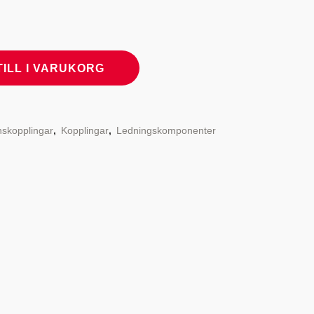
TILL I VARUKORG
nskopplingar
,
Kopplingar
,
Ledningskomponenter