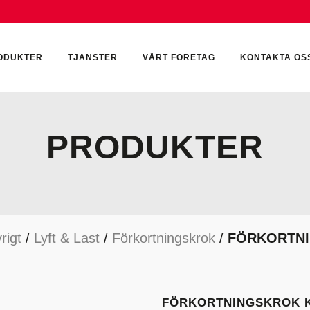
ODUKTER
TJÄNSTER
VÅRT FÖRETAG
KONTAKTA OS
PRODUKTER
CKUMULATORER
ELEKTRONIK
KEMI & SMÖRJN
ILTER
HYDRAULCYLINDRAR
KEMI
rigt
/
Lyft & Last
/
Förkortningskrok
/
FÖRKORTNI
YDRAULIKTILLBEHÖR
HYDRAULMOTORER
YDRAULPUMPAR
HYDRAULTANKAR
YDRAULTÄTNINGAR
MÄTINSTRUMENT
FÖRKORTNINGSKROK K