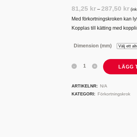
TYRSYSTEM
VENTILER
Pris
81,25
kr
287,50
kr
–
(in
81,
LJEKYLARE
Med förkortningskroken kan lyf
till
Kopplas till kätting med koppl
287
Dimension (mm)
LÄGG 
ARTIKELNR:
N/A
KATEGORI:
Förkortningskrok