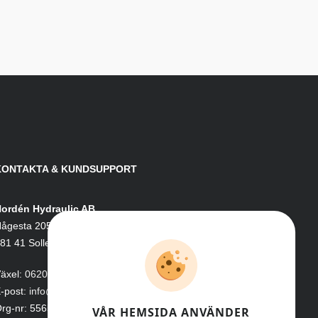
KONTAKTA & KUNDSUPPORT
ordén Hydraulic AB
ågesta 205
81 41 Sollefteå
äxel:
0620-161 41
-post:
info@nordenhydraulic.se
rg-nr: 556531-8424
VÅR HEMSIDA ANVÄNDER