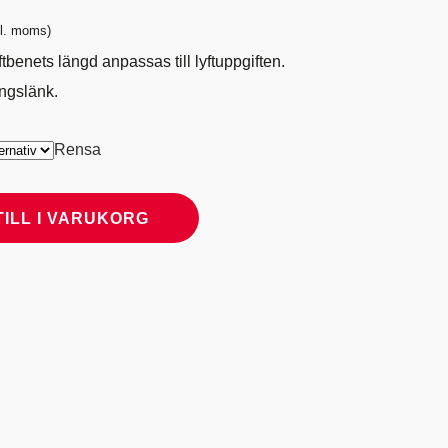
intervall:
kl. moms)
25 kr
tbenets längd anpassas till lyftuppgiften.
ingslänk.
,50 kr
Rensa
TILL I VARUKORG