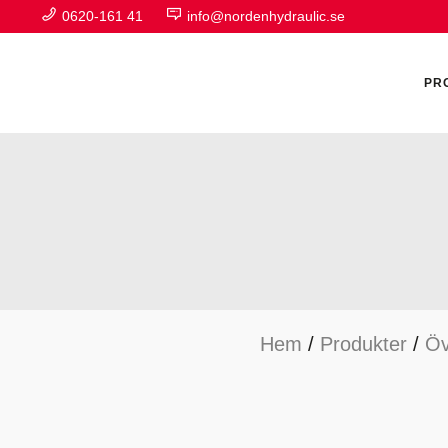
0620-161 41
info@nordenhydraulic.se
PR
A
F
Hem
/
Produkter
/
Öv
H
H
H