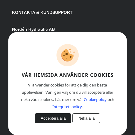
KONTAKTA & KUNDSUPPORT
Nordén Hydraulic AB
Hågesta 205
881 41 Sollefteå
Växel:
0620-161 41
E-post:
info@nordenhydraulic.se
Org-nr: 556531-8424
VÅR HEMSIDA ANVÄNDER COOKIES
Vi använder cookies för att ge dig den bästa
upplevelsen. Vänligen välj om du vill acceptera eller
neka våra cookies. Läs mer om vår
Cookiepolicy
och
Integritetspolicy
.
Acceptera alla
Neka alla
© COPYRIGHT
, NORDÉN HYDRAULIC AB