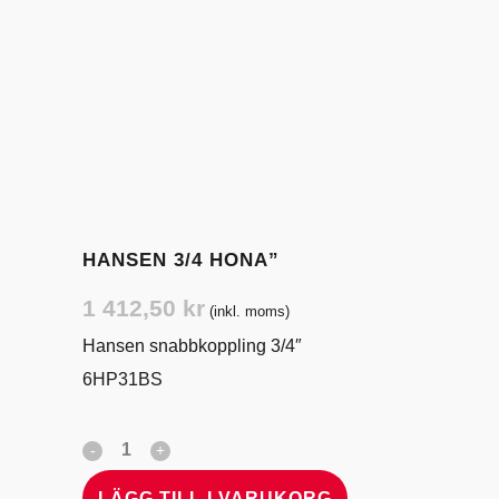
HANSEN 3/4 HONA”
1 412,50
kr
(inkl. moms)
Hansen snabbkoppling 3/4″
6HP31BS
LÄGG TILL I VARUKORG