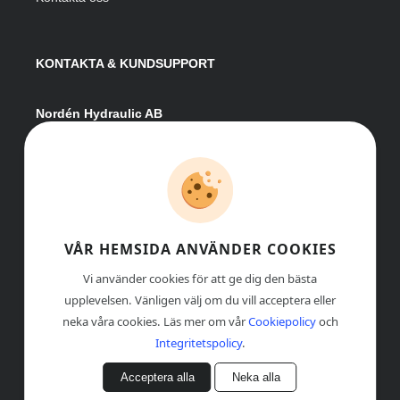
KONTAKTA & KUNDSUPPORT
Nordén Hydraulic AB
Hågesta 205
881 41 Sollefteå
Växel:
0620-161 41
E-post:
info@nordenhydraulic.se
Org-nr: 556531-8424
VÅR HEMSIDA ANVÄNDER COOKIES
Vi använder cookies för att ge dig den bästa
upplevelsen. Vänligen välj om du vill acceptera eller
neka våra cookies. Läs mer om vår
Cookiepolicy
och
Integritetspolicy
.
Acceptera alla
Neka alla
© COPYRIGHT
, NORDÉN HYDRAULIC AB