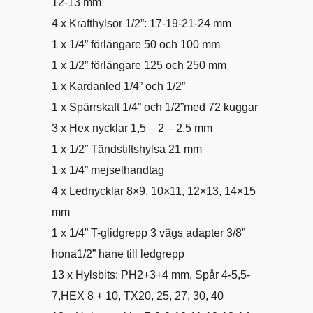
12-13 mm
4 x Krafthylsor 1/2”: 17-19-21-24 mm
1 x 1/4” förlängare 50 och 100 mm
1 x 1/2” förlängare 125 och 250 mm
1 x Kardanled 1/4” och 1/2”
1 x Spärrskaft 1/4” och 1/2”med 72 kuggar
3 x Hex nycklar 1,5 – 2 – 2,5 mm
1 x 1/2” Tändstiftshylsa 21 mm
1 x 1/4” mejselhandtag
4 x Lednycklar 8×9, 10×11, 12×13, 14×15
mm
1 x 1/4” T-glidgrepp 3 vägs adapter 3/8”
hona1/2” hane till ledgrepp
13 x Hylsbits: PH2+3+4 mm, Spår 4-5,5-
7,HEX 8 + 10, TX20, 25, 27, 30, 40