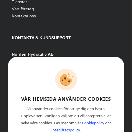
Tjänster
Vårt företag
Kontakta oss
KONTAKTA & KUNDSUPPORT
Nordén Hydraulic AB
Hågesta 205
881 41 Sollefteå
Växel:
0620-161 41
E-post:
info@nordenhydraulic.se
Org-nr: 556531-8424
VÅR HEMSIDA ANVÄNDER COOKIES
Vi använder cookies för att ge dig den bästa
upplevelsen. Vänligen välj om du vill acceptera eller
neka våra cookies. Läs mer om vår
Cookiepolicy
och
Integritetspolicy
.