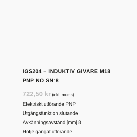
IGS204 – INDUKTIV GIVARE M18
PNP NO SN:8
722,50
kr
(inkl. moms)
Elektriskt utförande PNP
Utgångsfunktion slutande
Avkänningsavstånd [mm] 8
Hölje gängat utförande