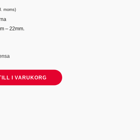
intervall:
kl. moms)
75 kr
rna
m – 22mm.
,50 kr
ensa
TILL I VARUKORG