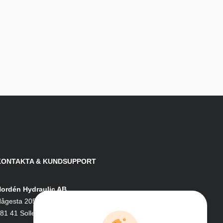
KONTAKTA & KUNDSUPPORT
ordén Hydraulic AB
ågesta 205
81 41 Sollefteå