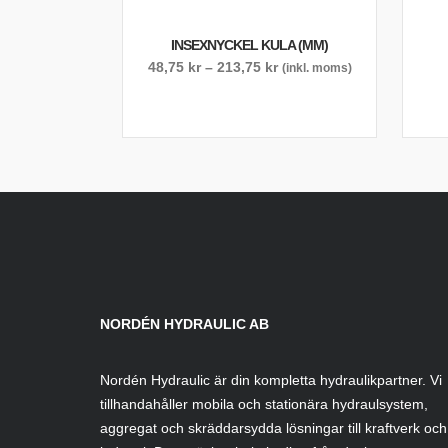
INSEXNYCKEL KULA (MM)
Prisintervall:
48,75
kr
–
213,75
kr
(inkl. moms)
48,75 kr
till
213,75 kr
NORDÉN HYDRAULIC AB
Nordén Hydraulic är din kompletta hydraulikpartner. Vi
tillhandahåller mobila och stationära hydraulsystem,
aggregat och skräddarsydda lösningar till kraftverk och