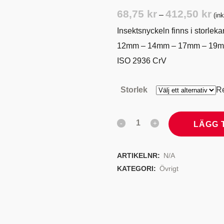
TYRSYSTEM
VENTILER
Pris
68,75
kr
412,50
kr
–
(in
68,
LJEKYLARE
Insektsnyckeln finns i storleka
till
12mm – 14mm – 17mm – 19m
412
ISO 2936 CrV
Storlek
R
LÄGG 
ARTIKELNR:
N/A
KATEGORI:
Övrigt