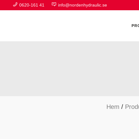
0620-161 41
info@nordenhydraulic.se
PR
A
F
Hem
/
Prod
H
H
H