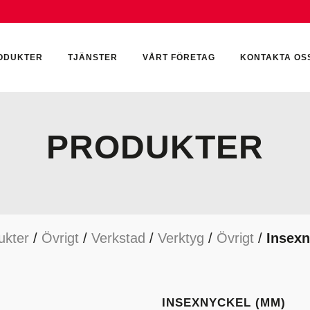
ODUKTER
TJÄNSTER
VÅRT FÖRETAG
KONTAKTA OS
PRODUKTER
CKUMULATORER
ELEKTRONIK
KEMI & SMÖRJN
ILTER
HYDRAULCYLINDRAR
KEMI
ukter
/
Övrigt
/
Verkstad
/
Verktyg
/
Övrigt
/
Insexn
YDRAULIKTILLBEHÖR
HYDRAULMOTORER
YDRAULPUMPAR
HYDRAULTANKAR
YDRAULTÄTNINGAR
MÄTINSTRUMENT
INSEXNYCKEL (MM)