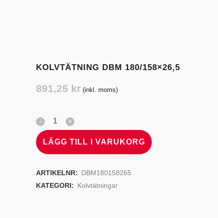
KOLVTÄTNING DBM 180/158×26,5
891,25
kr
(inkl. moms)
LÄGG TILL I VARUKORG
ARTIKELNR:
DBM180158265
KATEGORI:
Kolvtätningar