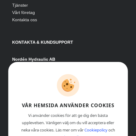
Tjänster
Vårt företag
Kontakta oss
KONTAKTA & KUNDSUPPORT
Nordén Hydraulic AB
Hågesta 205
881 41 Sollefteå
Växel:
0620-161 41
E-post:
info@nordenhydraulic.se
Org-nr: 556531-8424
VÅR HEMSIDA ANVÄNDER COOKIES
Vi använder cookies för att ge dig den bästa
upplevelsen. Vänligen välj om du vill acceptera eller
neka våra cookies. Läs mer om vår
Cookiepolicy
och