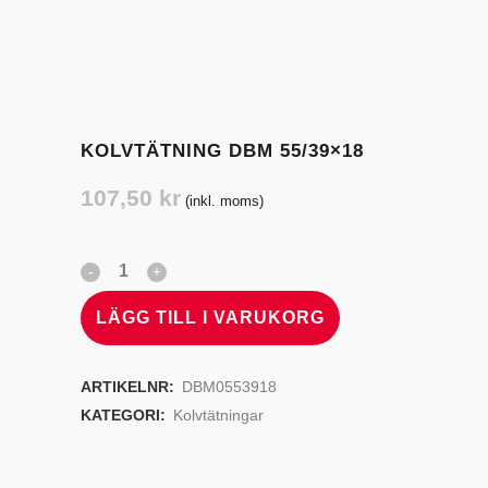
KOLVTÄTNING DBM 55/39×18
107,50
kr
(inkl. moms)
LÄGG TILL I VARUKORG
ARTIKELNR:
DBM0553918
KATEGORI:
Kolvtätningar