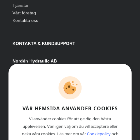
Tjänster
Vårt företag
Kontakta oss
KONTAKTA & KUNDSUPPORT
Nordén Hydraulic AB
Hågesta 205
881 41 Sollefteå
Växel:
0620-161 41
E-post:
info@nordenhydraulic.se
Org-nr: 556531-8424
VÅR HEMSIDA ANVÄNDER COOKIES
Vi använder cookies för att ge dig den bästa
upplevelsen. Vänligen välj om du vill acceptera eller
neka våra cookies. Läs mer om vår
Cookiepolicy
och