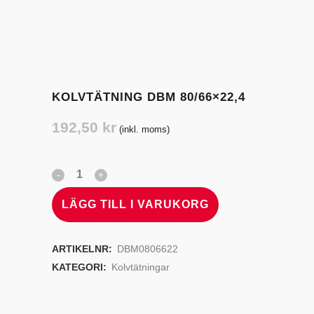
KOLVTÄTNING DBM 80/66×22,4
192,50
kr
(inkl. moms)
LÄGG TILL I VARUKORG
ARTIKELNR:
DBM0806622
KATEGORI:
Kolvtätningar