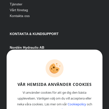
Tjänster
Vårt företag
Kontakta oss
KONTAKTA & KUNDSUPPORT
Nordén Hydraulic AB
Hågesta 205
881 41 Sollefteå
Växel:
0620-161 41
E-post:
info@nordenhydraulic.se
Org-nr: 556531-8424
VÅR HEMSIDA ANVÄNDER COOKIES
Vi använder cookies för att ge dig den bästa
upplevelsen. Vänligen välj om du vill acceptera eller
neka våra cookies. Läs mer om vår
Cookiepolicy
och