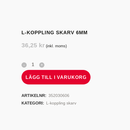
L-KOPPLING SKARV 6MM
36,25
kr
(inkl. moms)
LÄGG TILL I VARUKORG
ARTIKELNR:
352030606
KATEGORI:
L-koppling skarv