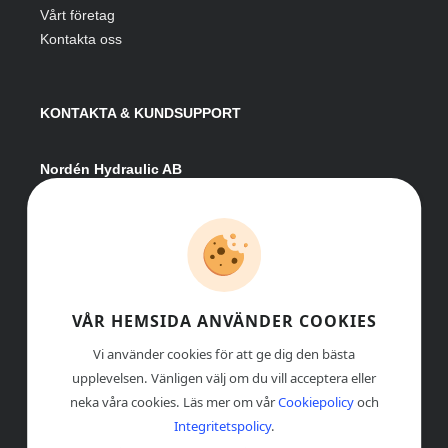
Vårt företag
Kontakta oss
KONTAKTA & KUNDSUPPORT
Nordén Hydraulic AB
Hågesta 205
881 41 Sollefteå
Växel:
0620-161 41
E-post:
info@nordenhydraulic.se
Org-nr: 556531-8424
VÅR HEMSIDA ANVÄNDER COOKIES
Vi använder cookies för att ge dig den bästa
upplevelsen. Vänligen välj om du vill acceptera eller
neka våra cookies. Läs mer om vår
Cookiepolicy
och
Integritetspolicy
.