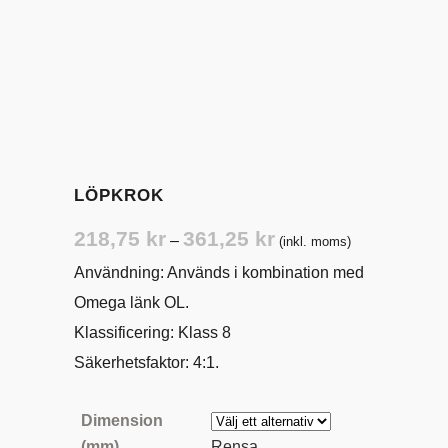
LÖPKROK
Prisintervall:
218,75
kr
361,25
kr
–
(inkl. moms)
218,75 kr
Användning: Används i kombination med
till
Omega länk OL.
361,25 kr
Klassificering: Klass 8
Säkerhetsfaktor: 4:1.
Dimension
(mm)
Rensa