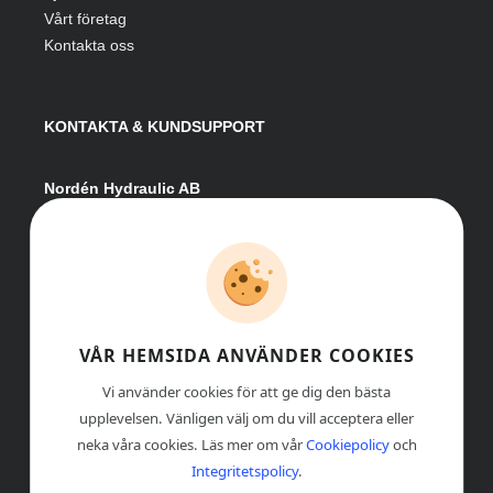
Vårt företag
Kontakta oss
KONTAKTA & KUNDSUPPORT
Nordén Hydraulic AB
Hågesta 205
881 41 Sollefteå
Växel:
0620-161 41
E-post:
info@nordenhydraulic.se
Org-nr: 556531-8424
VÅR HEMSIDA ANVÄNDER COOKIES
Vi använder cookies för att ge dig den bästa
upplevelsen. Vänligen välj om du vill acceptera eller
neka våra cookies. Läs mer om vår
Cookiepolicy
och
Integritetspolicy
.