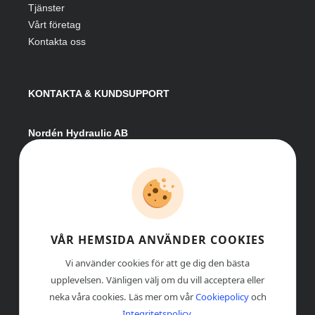
Tjänster
Vårt företag
Kontakta oss
KONTAKTA & KUNDSUPPORT
Nordén Hydraulic AB
Hågesta 205
881 41 Sollefteå
Växel:
0620-161 41
E-post:
info@nordenhydraulic.se
Org-nr: 556531-8424
VÅR HEMSIDA ANVÄNDER COOKIES
Vi använder cookies för att ge dig den bästa
upplevelsen. Vänligen välj om du vill acceptera eller
neka våra cookies. Läs mer om vår
Cookiepolicy
och
Integritetspolicy
.