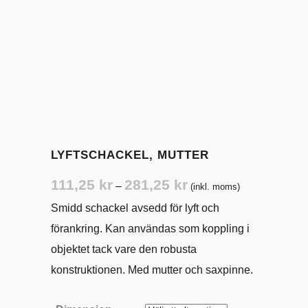
LYFTSCHACKEL, MUTTER
Prisintervall:
111,25
kr
281,25
kr
–
(inkl. moms)
111,25 kr
Smidd schackel avsedd för lyft och
till
förankring. Kan användas som koppling i
281,25 kr
objektet tack vare den robusta
konstruktionen. Med mutter och saxpinne.