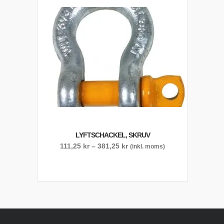
LYFTSCHACKEL, SKRUV
Prisintervall:
111,25
kr
–
381,25
kr
(inkl. moms)
111,25 kr
till
381,25 kr