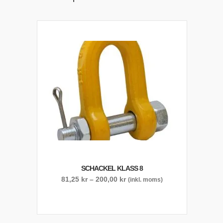
SCHACKEL KLASS 8
Prisintervall:
81,25
kr
–
200,00
kr
(inkl. moms)
81,25 kr
till
200,00 kr