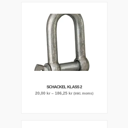
SCHACKEL KLASS 2
Prisintervall:
20,00
kr
–
186,25
kr
(inkl. moms)
20,00 kr
till
186,25 kr