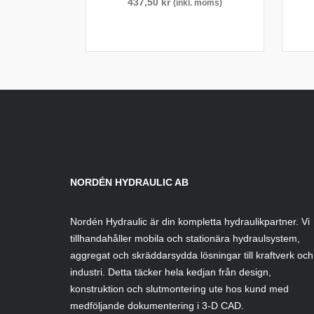
437,50
kr
(inkl. moms)
NORDÉN HYDRAULIC AB
Nordén Hydraulic är din kompletta hydraulikpartner. Vi
tillhandahåller mobila och stationära hydraulsystem,
aggregat och skräddarsydda lösningar till kraftverk och
industri. Detta täcker hela kedjan från design,
konstruktion och slutmontering ute hos kund med
medföljande dokumentering i 3-D CAD.