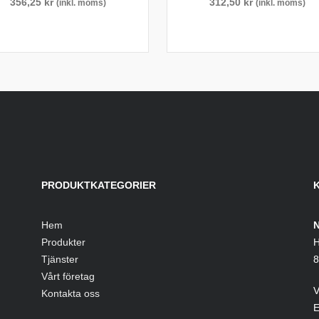
356,25
kr
312,50
kr
(inkl. moms)
(inkl. moms)
PRODUKTKATEGORIER
Hem
N
Produkter
H
Tjänster
8
Vårt företag
V
Kontakta oss
E