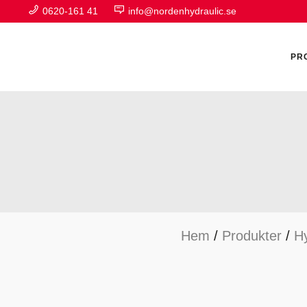
0620-161 41
info@nordenhydraulic.se
PR
A
F
Hem
/
Produkter
/
Hy
H
H
H