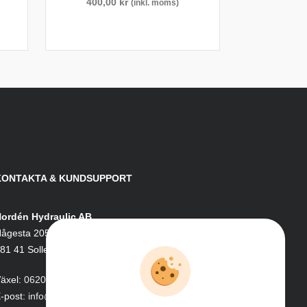
400,00
kr
(inkl. moms)
KONTAKTA & KUNDSUPPORT
ordén Hydraulic AB
ågesta 205
81 41 Sollefteå
äxel:
0620-161 41
-post:
info@nordenhydraulic.se