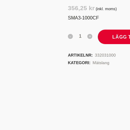
TYRSYSTEM
VENTILER
356,25
kr
(inkl. moms)
LJEKYLARE
SMA3-1000CF
LÄGG 
ARTIKELNR:
332031000
KATEGORI:
Mätslang