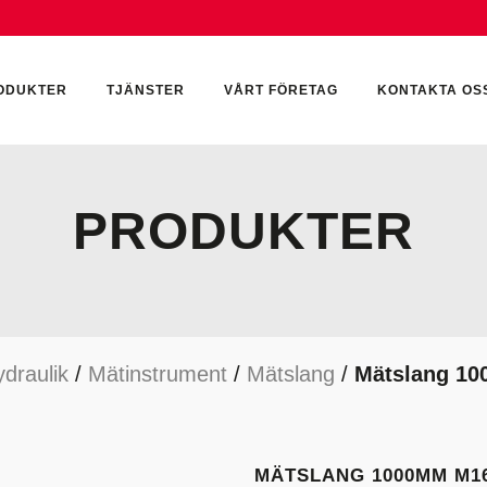
ODUKTER
TJÄNSTER
VÅRT FÖRETAG
KONTAKTA OS
PRODUKTER
CKUMULATORER
ELEKTRONIK
KEMI & SMÖRJN
ILTER
HYDRAULCYLINDRAR
KEMI
draulik
/
Mätinstrument
/
Mätslang
/
Mätslang 1
YDRAULIKTILLBEHÖR
HYDRAULMOTORER
YDRAULPUMPAR
HYDRAULTANKAR
YDRAULTÄTNINGAR
MÄTINSTRUMENT
MÄTSLANG 1000MM M16