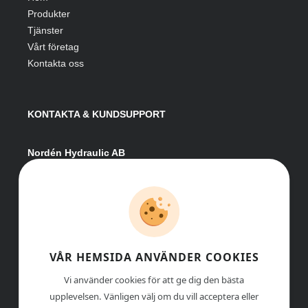
Produkter
Tjänster
Vårt företag
Kontakta oss
KONTAKTA & KUNDSUPPORT
Nordén Hydraulic AB
Hågesta 205
881 41 Sollefteå
Växel:
0620-161 41
E-post:
info@nordenhydraulic.se
Org-nr: 556531-8424
VÅR HEMSIDA ANVÄNDER COOKIES
Vi använder cookies för att ge dig den bästa
upplevelsen. Vänligen välj om du vill acceptera eller