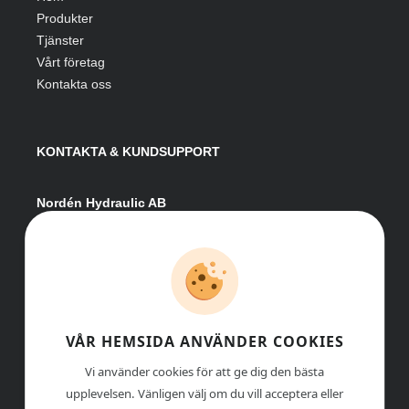
Produkter
Tjänster
Vårt företag
Kontakta oss
KONTAKTA & KUNDSUPPORT
Nordén Hydraulic AB
Hågesta 205
881 41 Sollefteå
Växel:
0620-161 41
E-post:
info@nordenhydraulic.se
Org-nr: 556531-8424
VÅR HEMSIDA ANVÄNDER COOKIES
Vi använder cookies för att ge dig den bästa
upplevelsen. Vänligen välj om du vill acceptera eller