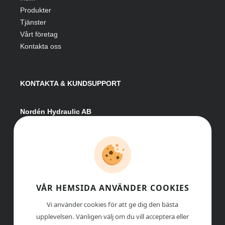
Produkter
Tjänster
Vårt företag
Kontakta oss
KONTAKTA & KUNDSUPPORT
Nordén Hydraulic AB
Hågesta 205
881 41 Sollefteå
Växel:
0620-161 41
E-post:
info@nordenhydraulic.se
Org-nr: 556531-8424
VÅR HEMSIDA ANVÄNDER COOKIES
Vi använder cookies för att ge dig den bästa
upplevelsen. Vänligen välj om du vill acceptera eller