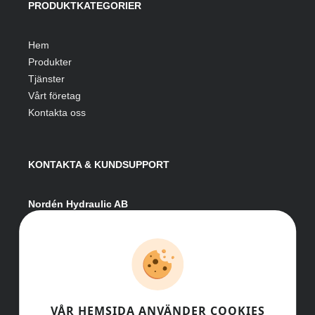
PRODUKTKATEGORIER
Hem
Produkter
Tjänster
Vårt företag
Kontakta oss
KONTAKTA & KUNDSUPPORT
Nordén Hydraulic AB
Hågesta 205
881 41 Sollefteå
Växel:
0620-161 41
E-post:
info@nordenhydraulic.se
Org-nr: 556531-8424
VÅR HEMSIDA ANVÄNDER COOKIES