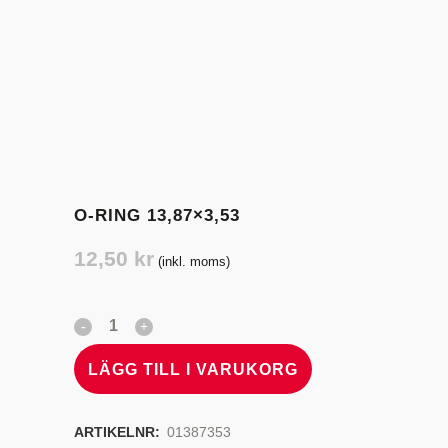
O-RING 13,87×3,53
12,50
kr
(inkl. moms)
LÄGG TILL I VARUKORG
ARTIKELNR:
01387353