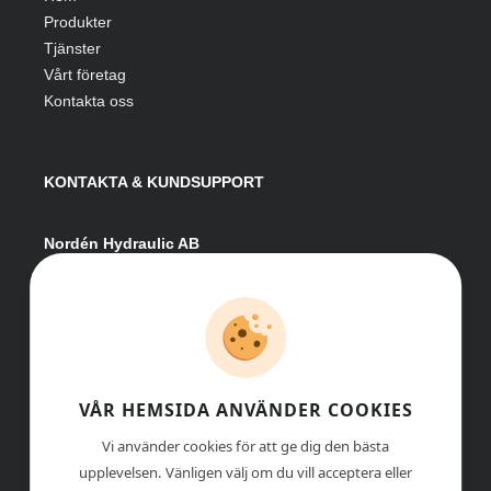
Produkter
Tjänster
Vårt företag
Kontakta oss
KONTAKTA & KUNDSUPPORT
Nordén Hydraulic AB
Hågesta 205
881 41 Sollefteå
Växel:
0620-161 41
E-post:
info@nordenhydraulic.se
Org-nr: 556531-8424
VÅR HEMSIDA ANVÄNDER COOKIES
Vi använder cookies för att ge dig den bästa
upplevelsen. Vänligen välj om du vill acceptera eller